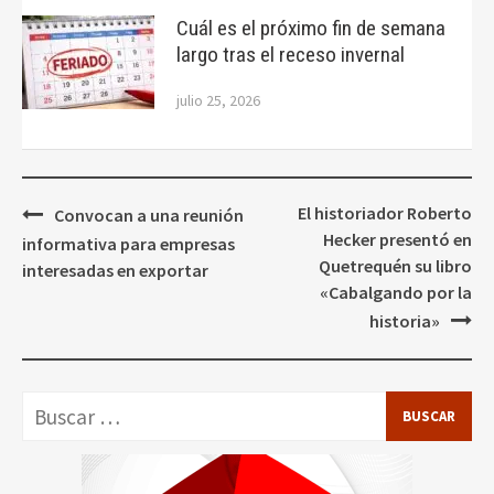
Cuál es el próximo fin de semana
largo tras el receso invernal
julio 25, 2026
Navegación
El historiador Roberto
Convocan a una reunión
de
Hecker presentó en
informativa para empresas
entradas
Quetrequén su libro
interesadas en exportar
«Cabalgando por la
historia»
Buscar: