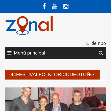
Saltar
al
contenido
El tiempo
Menú principal
44FESTIVALFOLKLORICODEOTOÑO