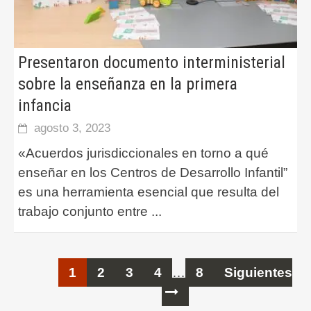
Presentaron documento interministerial
sobre la enseñanza en la primera
infancia
agosto 3, 2023
«Acuerdos jurisdiccionales en torno a qué
enseñar en los Centros de Desarrollo Infantil”
es una herramienta esencial que resulta del
trabajo conjunto entre
...
Ir
1
2
3
4
…
8
Siguientes
a
las