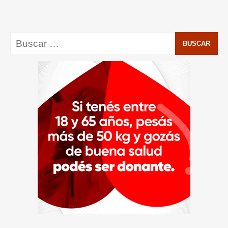
entradas
Buscar: