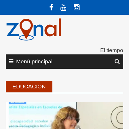
Saltar
al
contenido
El tiempo
Menú principal
EDUCACION