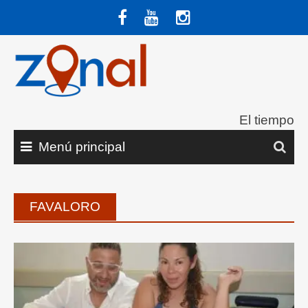
Saltar
al
contenido
El tiempo
Menú principal
FAVALORO