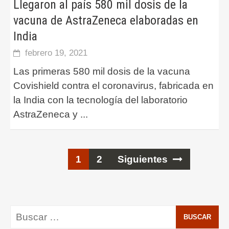
Llegaron al país 580 mil dosis de la
vacuna de AstraZeneca elaboradas en
India
febrero 19, 2021
Las primeras 580 mil dosis de la vacuna
Covishield contra el coronavirus, fabricada en
la India con la tecnología del laboratorio
AstraZeneca y
...
Ir
1
2
Siguientes
a
las
entradas
Buscar: