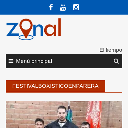
Saltar
al
contenido
El tiempo
Menú principal
FESTIVALBOXISTICOENPARERA