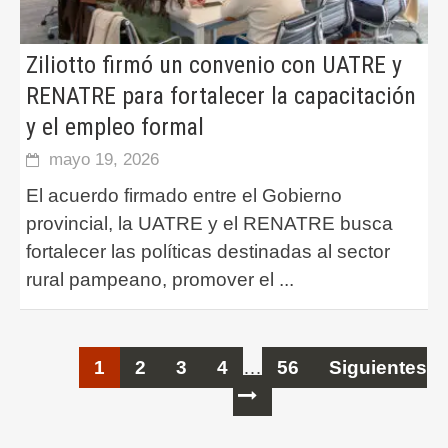
Ziliotto firmó un convenio con UATRE y
RENATRE para fortalecer la capacitación
y el empleo formal
mayo 19, 2026
El acuerdo firmado entre el Gobierno
provincial, la UATRE y el RENATRE busca
fortalecer las políticas destinadas al sector
rural pampeano, promover el
...
Ir
1
2
3
4
…
56
Siguientes
a
las
entradas