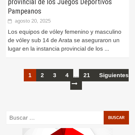
provincial de los Juegos Deportivos
Pampeanos
agosto 20, 2025
Los equipos de vóley femenino y masculino
de vóley sub 14 de Arata se aseguraron un
lugar en la instancia provincial de los
...
Ir
1
2
3
4
…
21
Siguientes
a
las
entradas
Buscar: