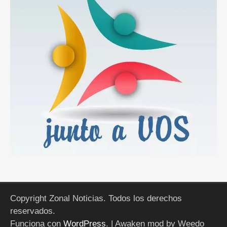
Copyright Zonal Noticias. Todos los derechos
reservados.
Funciona con
WordPress
.
| Awaken mod by Weedo