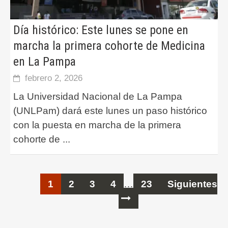
Día histórico: Este lunes se pone en
marcha la primera cohorte de Medicina
en La Pampa
febrero 2, 2026
La Universidad Nacional de La Pampa
(UNLPam) dará este lunes un paso histórico
con la puesta en marcha de la primera
cohorte de
...
Ir
1
2
3
4
…
23
Siguientes
a
las
entradas