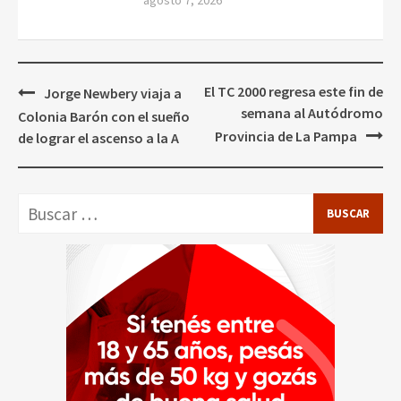
agosto 7, 2026
Navegación
El TC 2000 regresa este fin de
Jorge Newbery viaja a
de
semana al Autódromo
Colonia Barón con el sueño
entradas
Provincia de La Pampa
de lograr el ascenso a la A
Buscar: