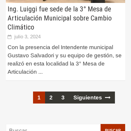
Ing. Luiggi fue sede de la 3° Mesa de
Articulación Municipal sobre Cambio
Climático
julio 3, 2024
Con la presencia del Intendente municipal
Gustavo Salvadori y su equipo de gestión, se
realizó en esta localidad la 3° Mesa de
Articulación
...
Ir
1
2
3
Siguientes
a
las
entradas
Buscar: