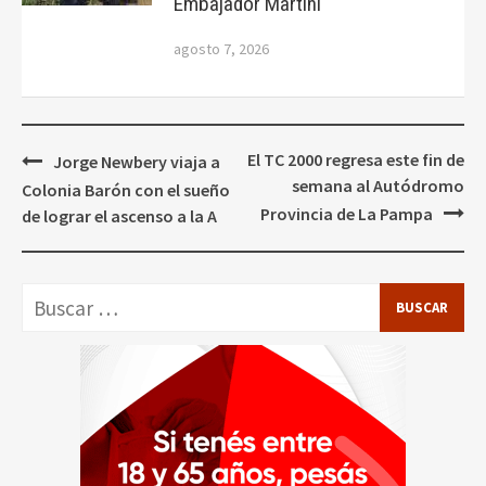
Embajador Martini
agosto 7, 2026
Navegación
El TC 2000 regresa este fin de
Jorge Newbery viaja a
de
semana al Autódromo
Colonia Barón con el sueño
entradas
Provincia de La Pampa
de lograr el ascenso a la A
Buscar: