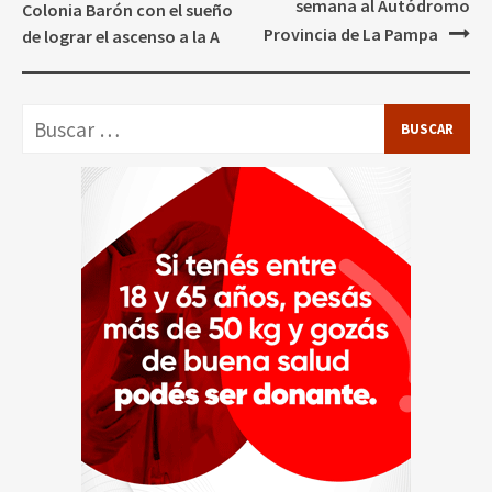
de
semana al Autódromo
Colonia Barón con el sueño
entradas
Provincia de La Pampa
de lograr el ascenso a la A
Buscar: