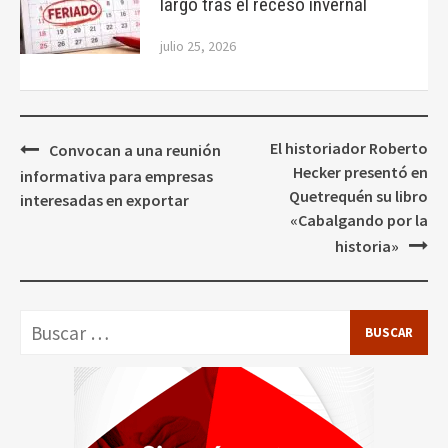
largo tras el receso invernal
julio 25, 2026
Navegación
El historiador Roberto
Convocan a una reunión
de
Hecker presentó en
informativa para empresas
entradas
Quetrequén su libro
interesadas en exportar
«Cabalgando por la
historia»
Buscar: