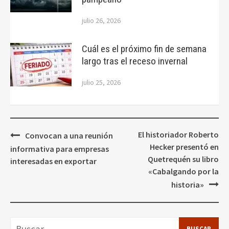
julio 26, 2026
Cuál es el próximo fin de semana
largo tras el receso invernal
julio 25, 2026
Navegación
El historiador Roberto
Convocan a una reunión
de
Hecker presentó en
informativa para empresas
entradas
Quetrequén su libro
interesadas en exportar
«Cabalgando por la
historia»
Buscar: