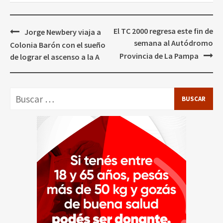
Navegación
El TC 2000 regresa este fin de
Jorge Newbery viaja a
de
semana al Autódromo
Colonia Barón con el sueño
entradas
Provincia de La Pampa
de lograr el ascenso a la A
Buscar: