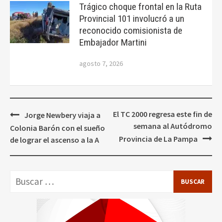
Trágico choque frontal en la Ruta
Provincial 101 involucró a un
reconocido comisionista de
Embajador Martini
agosto 7, 2026
Navegación
El TC 2000 regresa este fin de
Jorge Newbery viaja a
de
semana al Autódromo
Colonia Barón con el sueño
entradas
Provincia de La Pampa
de lograr el ascenso a la A
Buscar: