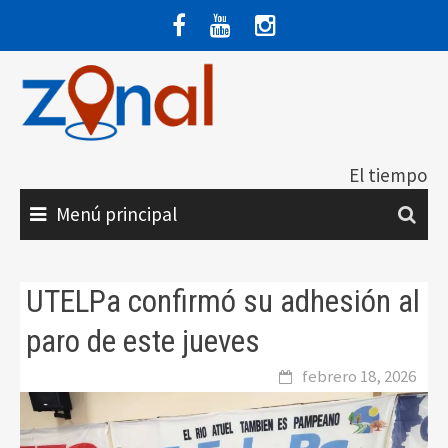
Saltar
al
contenido
El tiempo
Menú principal
UTELPa confirmó su adhesión al
paro de este jueves
febrero 18, 2026