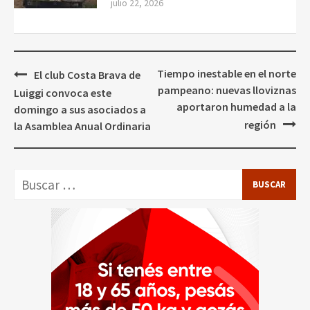
julio 22, 2026
Navegación
Tiempo inestable en el norte
El club Costa Brava de
de
pampeano: nuevas lloviznas
Luiggi convoca este
entradas
aportaron humedad a la
domingo a sus asociados a
región
la Asamblea Anual Ordinaria
Buscar: