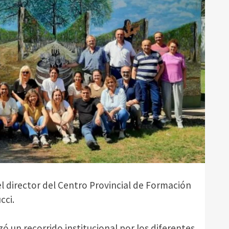
 director del Centro Provincial de Formación
cci.
zó un recorrido institucional por los diferentes