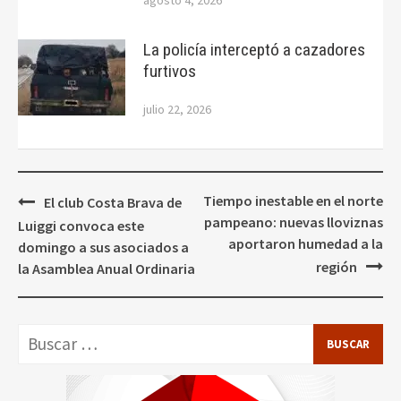
agosto 4, 2026
La policía interceptó a cazadores
furtivos
julio 22, 2026
Navegación
Tiempo inestable en el norte
El club Costa Brava de
de
pampeano: nuevas lloviznas
Luiggi convoca este
entradas
aportaron humedad a la
domingo a sus asociados a
región
la Asamblea Anual Ordinaria
Buscar: