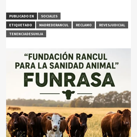
PUBLICADO EN
SOCIALES
ETIQUETADO
MADREDERANCUL
RECLAMO
REVESJUDICIAL
TENENCIADESUHIJA