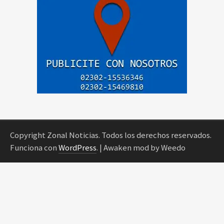
Copyright Zonal Noticias. Todos los derechos reservados.
Funciona con
WordPress
.
| Awaken mod by Weedo