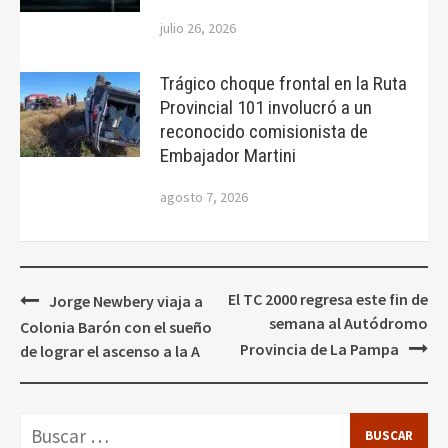
julio 26, 2026
Trágico choque frontal en la Ruta
Provincial 101 involucró a un
reconocido comisionista de
Embajador Martini
agosto 7, 2026
Navegación
El TC 2000 regresa este fin de
Jorge Newbery viaja a
de
semana al Autódromo
Colonia Barón con el sueño
entradas
Provincia de La Pampa
de lograr el ascenso a la A
Buscar: