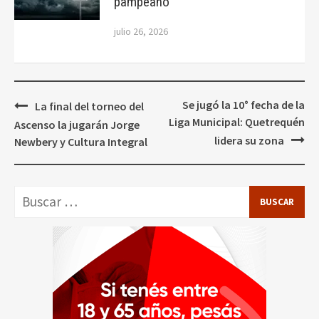
pampeano
julio 26, 2026
Navegación
Se jugó la 10° fecha de la
La final del torneo del
de
Liga Municipal: Quetrequén
Ascenso la jugarán Jorge
entradas
lidera su zona
Newbery y Cultura Integral
Buscar: