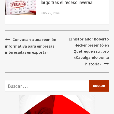
largo tras el receso invernal
julio 25, 2026
Navegación
El historiador Roberto
Convocan a una reunión
de
Hecker presentó en
informativa para empresas
entradas
Quetrequén su libro
interesadas en exportar
«Cabalgando por la
historia»
Buscar: