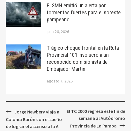
El SMN emitió un alerta por
tormentas fuertes para el noreste
pampeano
julio 26, 2026
Trágico choque frontal en la Ruta
Provincial 101 involucró a un
reconocido comisionista de
Embajador Martini
agosto 7, 2026
Navegación
El TC 2000 regresa este fin de
Jorge Newbery viaja a
de
semana al Autódromo
Colonia Barón con el sueño
entradas
Provincia de La Pampa
de lograr el ascenso a la A