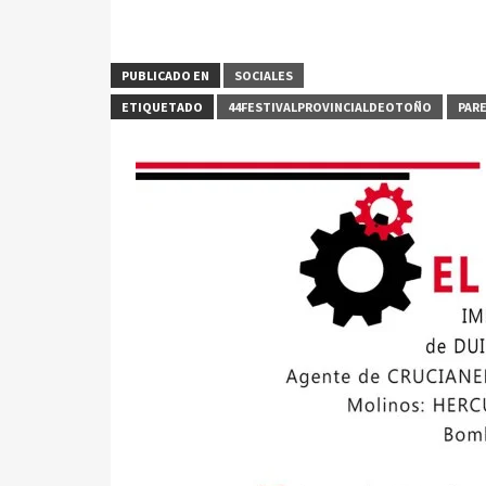
PUBLICADO EN
SOCIALES
ETIQUETADO
44FESTIVALPROVINCIALDEOTOÑO
PAR