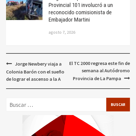
Provincial 101 involucró a un
reconocido comisionista de
Embajador Martini
agosto 7, 2026
Navegación
El TC 2000 regresa este fin de
Jorge Newbery viaja a
de
semana al Autódromo
Colonia Barón con el sueño
entradas
Provincia de La Pampa
de lograr el ascenso a la A
Buscar: