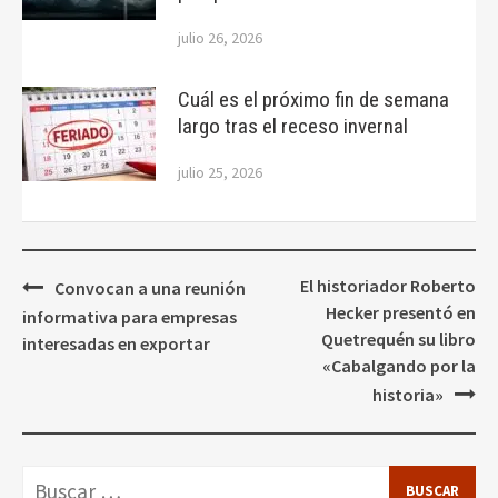
julio 26, 2026
Cuál es el próximo fin de semana
largo tras el receso invernal
julio 25, 2026
Navegación
El historiador Roberto
Convocan a una reunión
de
Hecker presentó en
informativa para empresas
entradas
Quetrequén su libro
interesadas en exportar
«Cabalgando por la
historia»
Buscar: