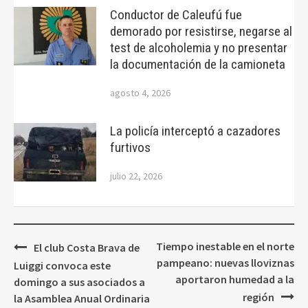
Conductor de Caleufú fue
demorado por resistirse, negarse al
test de alcoholemia y no presentar
la documentación de la camioneta
agosto 4, 2026
La policía interceptó a cazadores
furtivos
julio 22, 2026
Navegación
Tiempo inestable en el norte
El club Costa Brava de
de
pampeano: nuevas lloviznas
Luiggi convoca este
entradas
aportaron humedad a la
domingo a sus asociados a
región
la Asamblea Anual Ordinaria