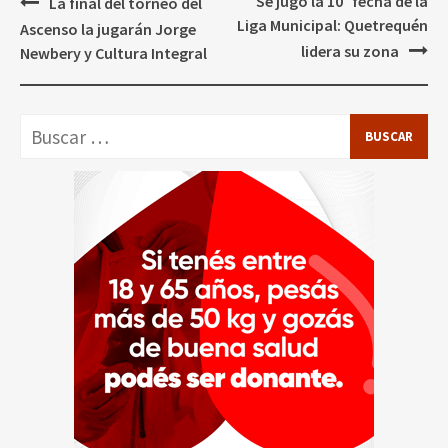
Navegación
Se jugó la 10° fecha de la
La final del torneo del
de
Liga Municipal: Quetrequén
Ascenso la jugarán Jorge
entradas
lidera su zona
Newbery y Cultura Integral
Buscar: