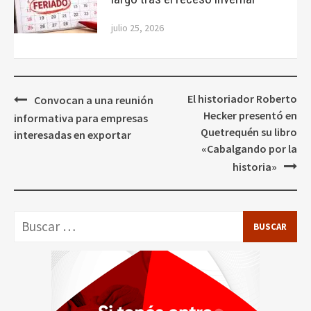
julio 25, 2026
Navegación
El historiador Roberto
Convocan a una reunión
de
Hecker presentó en
informativa para empresas
entradas
Quetrequén su libro
interesadas en exportar
«Cabalgando por la
historia»
Buscar: