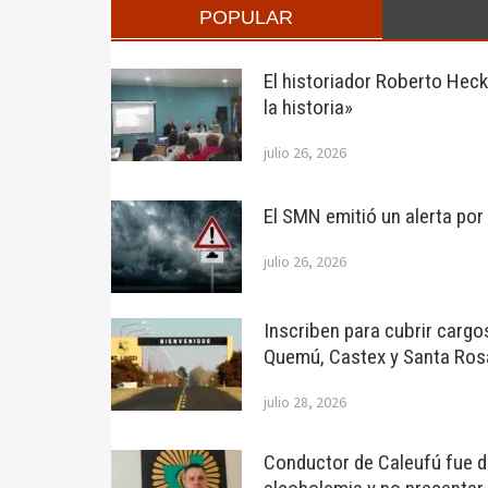
POPULAR
El historiador Roberto Hec
la historia»
julio 26, 2026
El SMN emitió un alerta po
julio 26, 2026
Inscriben para cubrir cargo
Quemú, Castex y Santa Ros
julio 28, 2026
Conductor de Caleufú fue de