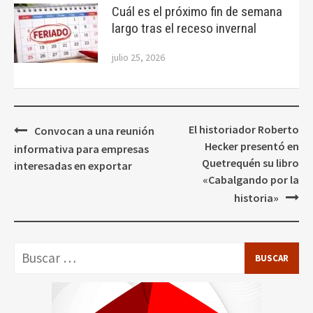
Cuál es el próximo fin de semana
largo tras el receso invernal
julio 25, 2026
Navegación
El historiador Roberto
Convocan a una reunión
de
Hecker presentó en
informativa para empresas
entradas
Quetrequén su libro
interesadas en exportar
«Cabalgando por la
historia»
Buscar: