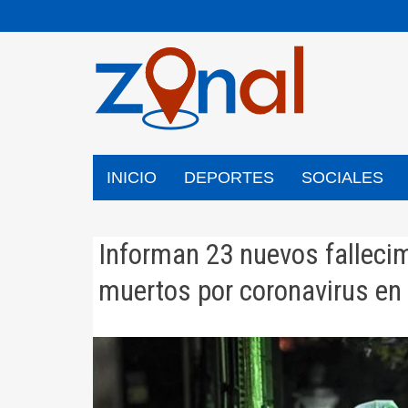
Saltar
al
contenido
INICIO
DEPORTES
SOCIALES
Informan 23 nuevos falleci
muertos por coronavirus en