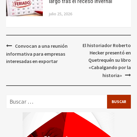
largo tras el receso invernal
julio 25, 2026
Navegación
El historiador Roberto
Convocan a una reunión
de
Hecker presentó en
informativa para empresas
entradas
Quetrequén su libro
interesadas en exportar
«Cabalgando por la
historia»
Buscar: