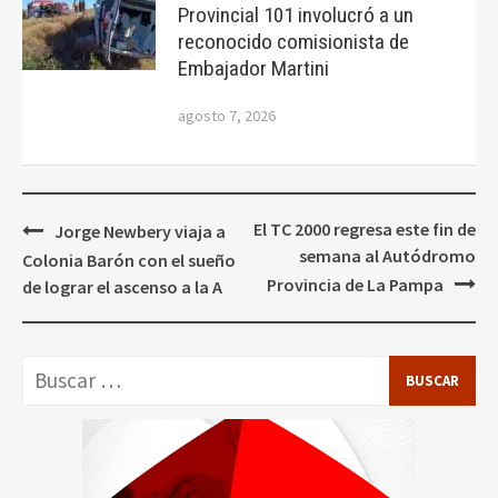
Provincial 101 involucró a un
reconocido comisionista de
Embajador Martini
agosto 7, 2026
Navegación
El TC 2000 regresa este fin de
Jorge Newbery viaja a
de
semana al Autódromo
Colonia Barón con el sueño
entradas
Provincia de La Pampa
de lograr el ascenso a la A
Buscar: