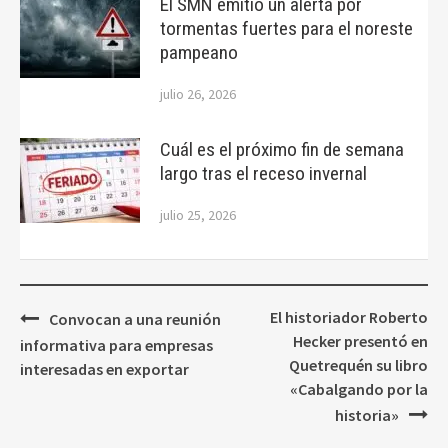
El SMN emitió un alerta por
tormentas fuertes para el noreste
pampeano
julio 26, 2026
Cuál es el próximo fin de semana
largo tras el receso invernal
julio 25, 2026
Navegación
El historiador Roberto
Convocan a una reunión
de
Hecker presentó en
informativa para empresas
entradas
Quetrequén su libro
interesadas en exportar
«Cabalgando por la
historia»