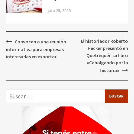
julio 25, 2026
Navegación
El historiador Roberto
Convocan a una reunión
de
Hecker presentó en
informativa para empresas
entradas
Quetrequén su libro
interesadas en exportar
«Cabalgando por la
historia»
Buscar: