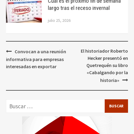
Cuál es el próximo fin de semana
largo tras el receso invernal
julio 25, 2026
Navegación
El historiador Roberto
Convocan a una reunión
de
Hecker presentó en
informativa para empresas
entradas
Quetrequén su libro
interesadas en exportar
«Cabalgando por la
historia»
Buscar: