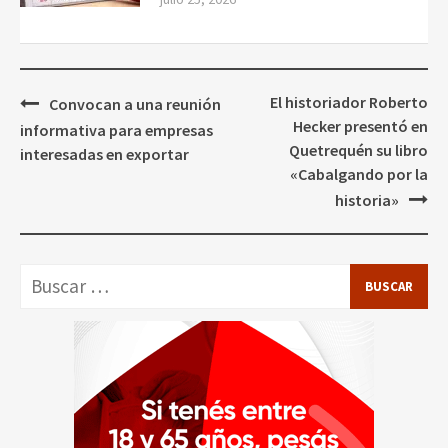
Navegación
El historiador Roberto
Convocan a una reunión
de
Hecker presentó en
informativa para empresas
entradas
Quetrequén su libro
interesadas en exportar
«Cabalgando por la
historia»
Buscar: