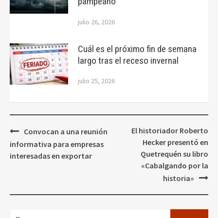
pampeano
julio 26, 2026
Cuál es el próximo fin de semana
largo tras el receso invernal
julio 25, 2026
Navegación
El historiador Roberto
Convocan a una reunión
de
Hecker presentó en
informativa para empresas
entradas
Quetrequén su libro
interesadas en exportar
«Cabalgando por la
historia»
Buscar: