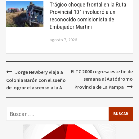
Trágico choque frontal en la Ruta
Provincial 101 involucró a un
reconocido comisionista de
Embajador Martini
agosto 7, 2026
Navegación
El TC 2000 regresa este fin de
Jorge Newbery viaja a
de
semana al Autódromo
Colonia Barón con el sueño
entradas
Provincia de La Pampa
de lograr el ascenso a la A
Buscar: