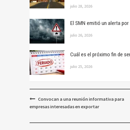
julio 28, 2026
El SMN emitió un alerta po
julio 26, 2026
Cuál es el próximo fin de se
julio 25, 2026
Navegación
Convocan a una reunión informativa para
de
empresas interesadas en exportar
entradas