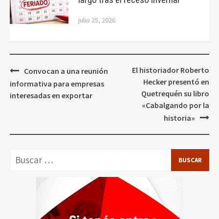
julio 25, 2026
Navegación
El historiador Roberto
Convocan a una reunión
de
Hecker presentó en
informativa para empresas
entradas
Quetrequén su libro
interesadas en exportar
«Cabalgando por la
historia»
Buscar: