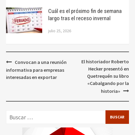
Cuál es el próximo fin de semana
largo tras el receso invernal
julio 25, 2026
Navegación
El historiador Roberto
Convocan a una reunión
de
Hecker presentó en
informativa para empresas
entradas
Quetrequén su libro
interesadas en exportar
«Cabalgando por la
historia»
Buscar: