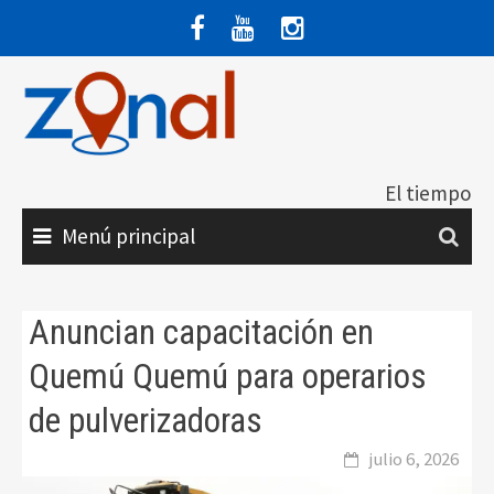
Saltar
al
contenido
El tiempo
Menú principal
Anuncian capacitación en
Quemú Quemú para operarios
de pulverizadoras
julio 6, 2026