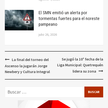
El SMN emitió un alerta por
tormentas fuertes para el noreste
pampeano
julio 26, 2026
Navegación
Se jugó la 10° fecha de la
La final del torneo del
de
Liga Municipal: Quetrequén
Ascenso la jugarán Jorge
entradas
lidera su zona
Newbery y Cultura Integral
Buscar: