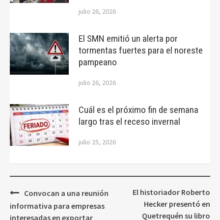
julio 26, 2026
El SMN emitió un alerta por
tormentas fuertes para el noreste
pampeano
julio 26, 2026
Cuál es el próximo fin de semana
largo tras el receso invernal
julio 25, 2026
Navegación
El historiador Roberto
Convocan a una reunión
de
Hecker presentó en
informativa para empresas
entradas
Quetrequén su libro
interesadas en exportar