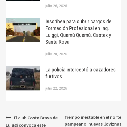
julio 26, 2026
Inscriben para cubrir cargos de
Formación Profesional en Ing.
Luiggi, Quemú Quemú, Castex y
Santa Rosa
julio 28, 2026
La policía interceptó a cazadores
furtivos
julio 22, 2026
Navegación
Tiempo inestable en el norte
El club Costa Brava de
de
pampeano: nuevas lloviznas
Luiggi convoca este