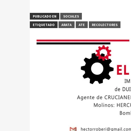
PUBLICADO EN
SOCIALES
ETIQUETADO
ARATA
ATE
RECOLECTORES