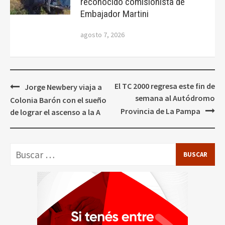
reconocido comisionista de
Embajador Martini
agosto 7, 2026
Navegación
El TC 2000 regresa este fin de
Jorge Newbery viaja a
de
semana al Autódromo
Colonia Barón con el sueño
entradas
Provincia de La Pampa
de lograr el ascenso a la A
Buscar: